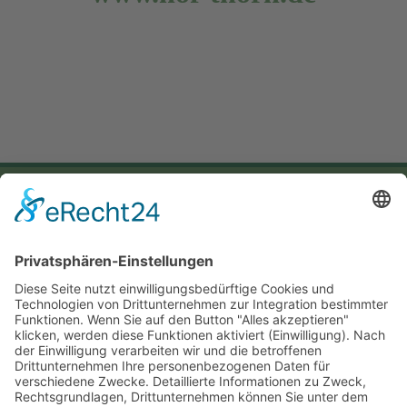
Hof Thorn
Ovendorfer Straße 25
23570 Lübeck-Ivendorf
Telefon: 04502 2208
Telefax: 04502 4079
Mobil: 0171/2775982
E-Mail:
hof-thorn@t-online.de